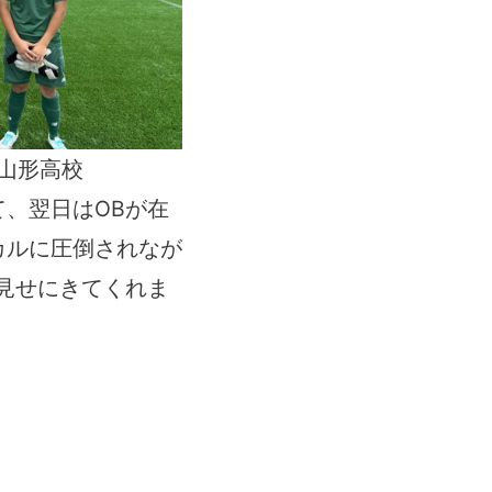
山形高校
、翌日はOBが在
カルに圧倒されなが
見せにきてくれま