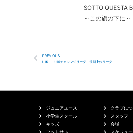
SOTTO QUESTA 
～この旗の下に～
PREVIOUS
U15 U15チャレンジリーグ 後期上位リーグ
ジュニアユース
クラブにつ
小学生スクール
スタッフ
キッズ
会場
フットサル
スケジュー