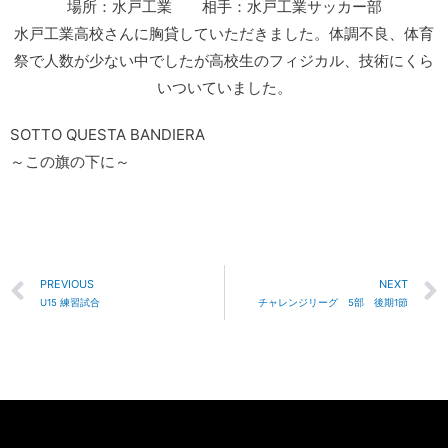
場所：水戸工業 相手：水戸工業サッカー部
水戸工業高校さんに胸貸していただきました。体調不良、体育
祭で人数が少ない中でしたが高校生のフィジカル、技術にくら
いついていました。
SOTTO QUESTA BANDIERA
～この旗の下に～
PREVIOUS
NEXT
U15 練習試合
チャレンジリーグ 5部 後期1節