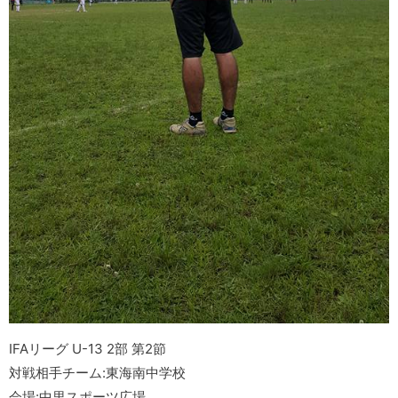
IFAリーグ U-13 2部 第2節
対戦相手チーム:東海南中学校
会場:中里スポーツ広場