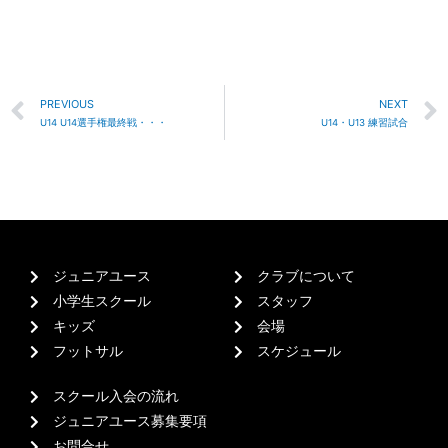
PREVIOUS
NEXT
U14 U14選手権最終戦・・・
U14・U13 練習試合
ジュニアユース
クラブについて
小学生スクール
スタッフ
キッズ
会場
フットサル
スケジュール
スクール入会の流れ
ジュニアユース募集要項
お問合せ