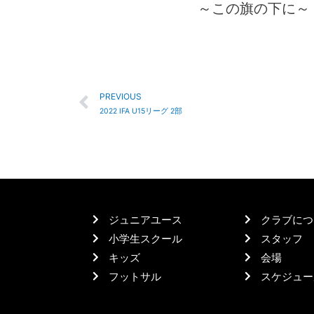
～この旗の下に～
PREVIOUS
2022 IFA U15リーグ 2部
ジュニアユース
クラブにつ
小学生スクール
スタッフ
キッズ
会場
フットサル
スケジュー