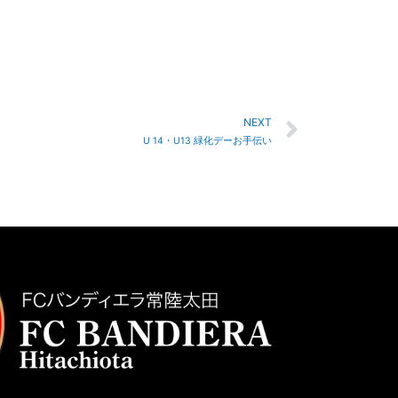
NEXT
U 14・U13 緑化デーお手伝い